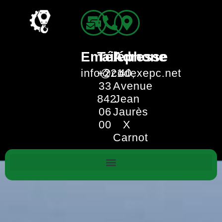
Email
Téléphone
Adresse
info@codexepc.net
+221
40,
33
Avenue
842
Jean
06
Jaurès
00
X
Carnot